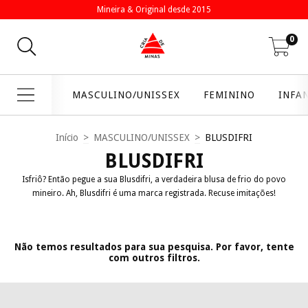
Mineira & Original desde 2015
0
MASCULINO/UNISSEX
FEMININO
INFA
Início
>
MASCULINO/UNISSEX
>
BLUSDIFRI
BLUSDIFRI
Isfriô? Então pegue a sua Blusdifri, a verdadeira blusa de frio do povo
mineiro. Ah, Blusdifri é uma marca registrada. Recuse imitações!
Não temos resultados para sua pesquisa. Por favor, tente
com outros filtros.