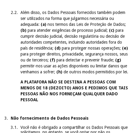
Além disso, os Dados Pessoais fornecidos também podem
ser utilizados na forma que julgarmos necessária ou
adequada:
(a)
nos termos das Leis de Proteção de Dados;
(b)
para atender exigências de processo judicial;
(c)
para
cumprir decisão judicial, decisão regulatória ou decisão de
autoridades competentes, incluindo autoridades fora do
país de residência;
(d)
para proteger nossas operações;
(e)
para proteger direitos, privacidade, segurança nossos, seus
ou de terceiros;
(f)
para detectar e prevenir fraude;
(g)
permitir-nos usar as ações disponíveis ou limitar danos que
venhamos a sofrer;
(h)
de outros modos permitidos por lei.
A PLATAFORA NÃO SE DESTINA A PESSOAS COM
MENOS DE 18 (DEZOITO) ANOS E PEDIMOS QUE TAIS
PESSOAS NÃO NOS FORNEÇAM QUALQUER DADO
PESSOAL
Não fornecimento de Dados Pessoais
Você não é obrigado a compartilhar os Dados Pessoais que
solicitamos, no entanto, se você optar por não os