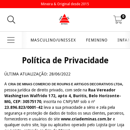
Mineira & Original desde 2015
0
MASCULINO/UNISSEX
FEMININO
INFA
Política de Privacidade
ÚLTIMA ATUALIZAÇÃO: 28/06/2022
A
,
CRIA DE MINAS COMERCIO DE ROUPAS E ARTIGOS DECORATIVOS LTDA
pessoa jurídica de direito privado, com sede na
Rua Vereador
Washington Walfrido 172, apto 4, Buritis, Belo Horizonte-
MG, CEP: 30575170
, inscrita no CNPJ/MF sob o nº
23.896.823/0001-42
leva a sua privacidade a sério e zela pela
segurança e proteção de dados de todos os seus clientes, parceiros,
fornecedores e usuários do site
www.criademinas.com.br
e
qualquer outro site, loja ou aplicativo operado pelo Lojista (por Loja