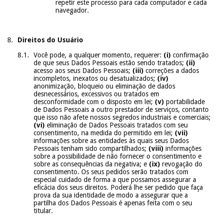
repetir este processo para cada computador e cada
navegador.
Direitos do Usuário
Você pode, a qualquer momento, requerer:
(i)
confirmação
de que seus Dados Pessoais estão sendo tratados;
(ii)
acesso aos seus Dados Pessoais;
(iii)
correções a dados
incompletos, inexatos ou desatualizados;
(iv)
anonimização, bloqueio ou eliminação de dados
desnecessários, excessivos ou tratados em
desconformidade com o disposto em lei;
(v)
portabilidade
de Dados Pessoais a outro prestador de serviços, contanto
que isso não afete nossos segredos industriais e comerciais;
(vi)
eliminação de Dados Pessoais tratados com seu
consentimento, na medida do permitido em lei;
(vii)
informações sobre as entidades às quais seus Dados
Pessoais tenham sido compartilhados;
(viii)
informações
sobre a possibilidade de não fornecer o consentimento e
sobre as consequências da negativa; e
(ix)
revogação do
consentimento. Os seus pedidos serão tratados com
especial cuidado de forma a que possamos assegurar a
eficácia dos seus direitos. Poderá lhe ser pedido que faça
prova da sua identidade de modo a assegurar que a
partilha dos Dados Pessoais é apenas feita com o seu
titular.