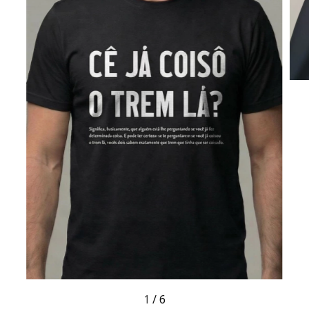
1
/
6