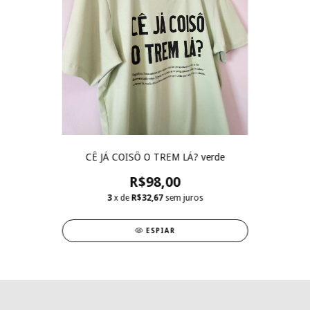
CÊ JÁ COISÔ O TREM LÁ? verde
R$98,00
3
x de
R$32,67
sem juros
ESPIAR