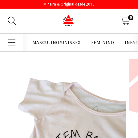
Mineira & Original desde 2015
0
MASCULINO/UNISSEX
FEMININO
INFA