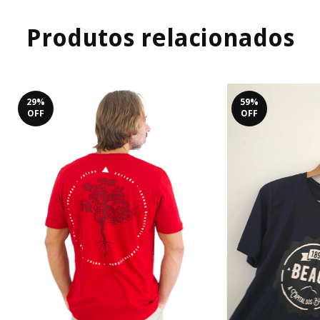
Produtos relacionados
29
%
59
%
OFF
OFF