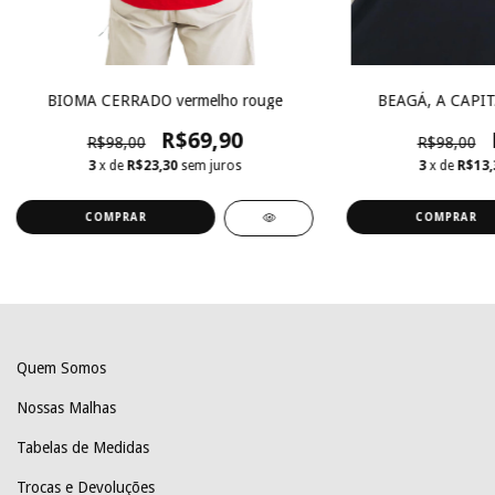
BIOMA CERRADO vermelho rouge
BEAGÁ, A CAPI
R$69,90
R$98,00
R$98,00
3
x de
R$23,30
sem juros
3
x de
R$13,
COMPRAR
COMPRAR
Quem Somos
Nossas Malhas
Tabelas de Medidas
Trocas e Devoluções