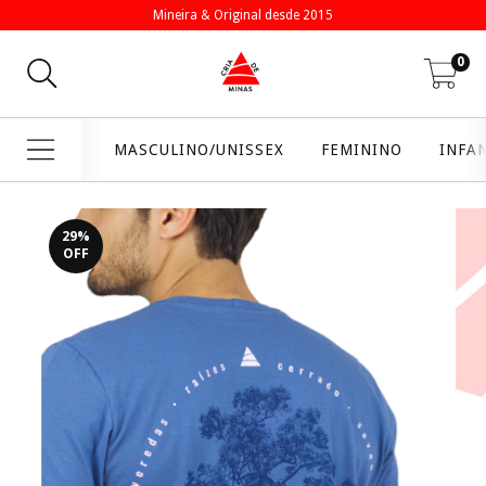
Mineira & Original desde 2015
0
MASCULINO/UNISSEX
FEMININO
INFA
29
%
OFF