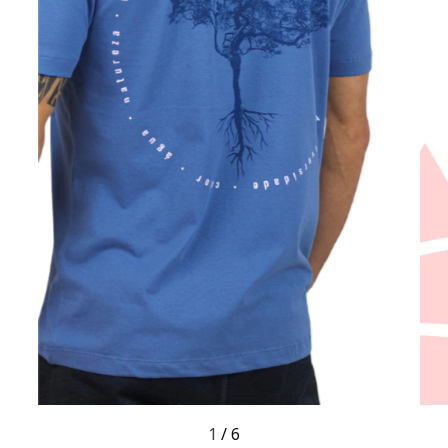
1
/
6