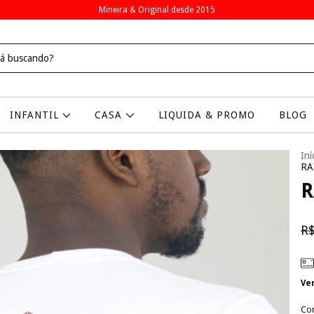
Mineira & Original desde 2015
INFANTIL
CASA
LIQUIDA & PROMO
BLOG
Iní
RA
R
R$
Ve
Co