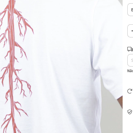
Ent
Não