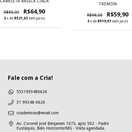
CAMISETA BÁSICA CINZA
TREMZIN
R$64,90
R$89,00
R$59,90
R$98,00
3
x de
R$21,63
sem juros
3
x de
R$19,97
sem juros
Fale com a Cria!
5531993480626
31 99348-0626
criademinas@email.com
Av. Coronel José Benjamim 1075, apto 502 - Padre
Eustáquio, Belo Horizonte/MG - Visita agendada.