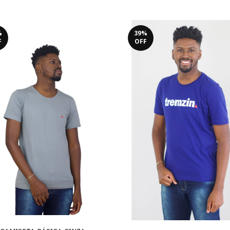
%
39
%
F
OFF