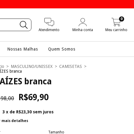
0
Atendimento
Minha conta
Meu carrinho
Nossas Malhas
Quem Somos
cio
>
MASCULINO/UNISSEX
>
CAMISETAS
>
ÍZES branca
AÍZES branca
R$69,90
98,00
3
x de
R$23,30
sem juros
r mais detalhes
r
Tamanho