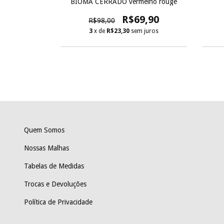
A AMADORES
BIOMA CERRADO vermelho rouge
9,90
R$69,90
R$98,00
 juros
3
x de
R$23,30
sem juros
Quem Somos
Nossas Malhas
Tabelas de Medidas
Trocas e Devoluções
Política de Privacidade