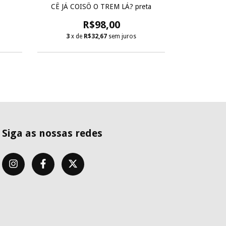
BEAGÁ, A
CÊ JÁ COISÔ O TREM LÁ? preta
R$98
R$98,00
3
x d
3
x de
R$32,67
sem juros
Siga as nossas redes