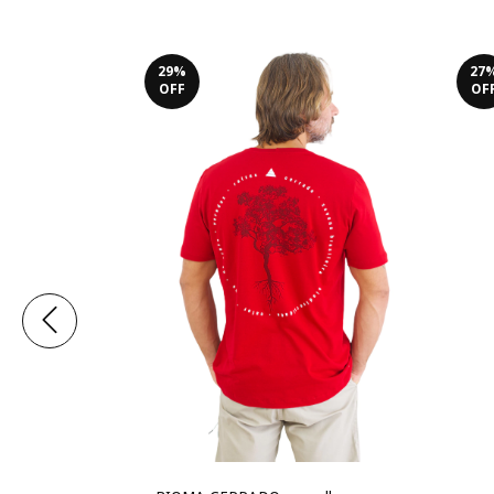
29
%
27
OFF
OF